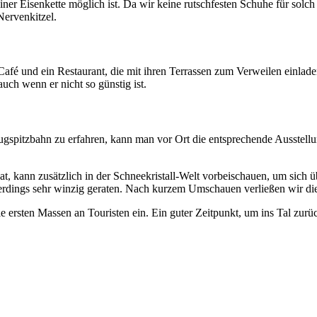
ner Eisenkette möglich ist. Da wir keine rutschfesten Schuhe für solch
Nervenkitzel.
afé und ein Restaurant, die mit ihren Terrassen zum Verweilen einlade
auch wenn er nicht so günstig ist.
ugspitzbahn zu erfahren, kann man vor Ort die entsprechende Ausstell
, kann zusätzlich in der Schneekristall-Welt vorbeischauen, um sich ü
lerdings sehr winzig geraten. Nach kurzem Umschauen verließen wir die
ie ersten Massen an Touristen ein. Ein guter Zeitpunkt, um ins Tal zur