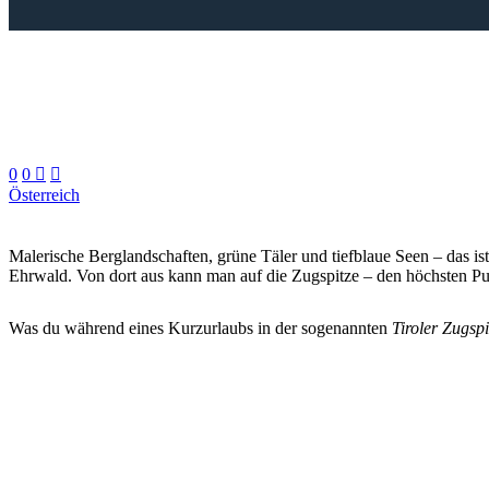
0
0


Österreich
Malerische Berglandschaften, grüne Täler und tiefblaue Seen – das is
Ehrwald
. Von dort aus kann man auf die
Zugspitze
– den höchsten Pu
Was du während eines Kurzurlaubs in der sogenannten
Tiroler Zugsp