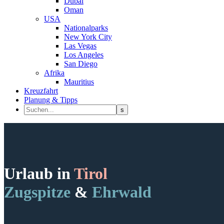
Dubai
Oman
USA
Nationalparks
New York City
Las Vegas
Los Angeles
San Diego
Afrika
Mauritius
Kreuzfahrt
Planung & Tipps
Urlaub in
Tirol
Zugspitze
&
Ehrwald