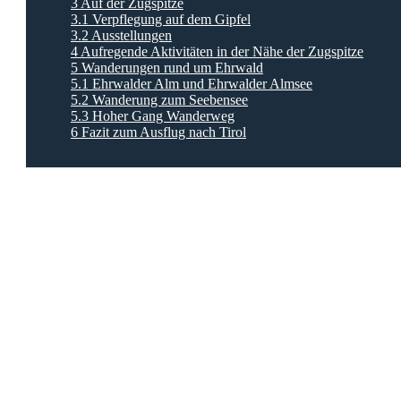
3
Auf der Zugspitze
3.1
Verpflegung auf dem Gipfel
3.2
Ausstellungen
4
Aufregende Aktivitäten in der Nähe der Zugspitze
5
Wanderungen rund um Ehrwald
5.1
Ehrwalder Alm und Ehrwalder Almsee
5.2
Wanderung zum Seebensee
5.3
Hoher Gang Wanderweg
6
Fazit zum Ausflug nach Tirol