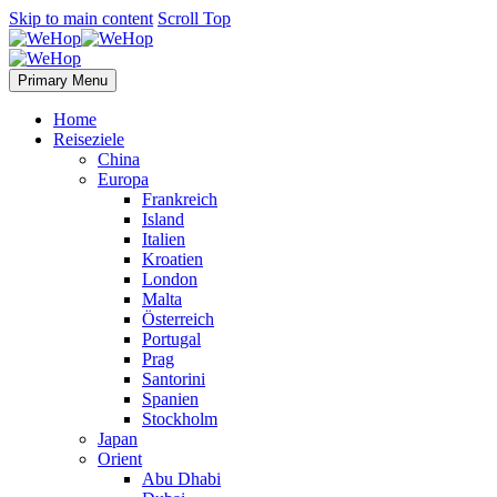
Skip to main content
Scroll Top
Primary Menu
Home
Reiseziele
China
Europa
Frankreich
Island
Italien
Kroatien
London
Malta
Österreich
Portugal
Prag
Santorini
Spanien
Stockholm
Japan
Orient
Abu Dhabi