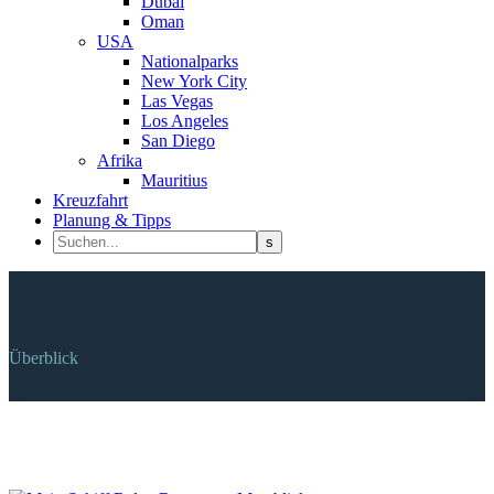
Dubai
Oman
USA
Nationalparks
New York City
Las Vegas
Los Angeles
San Diego
Afrika
Mauritius
Kreuzfahrt
Planung & Tipps
Überblick