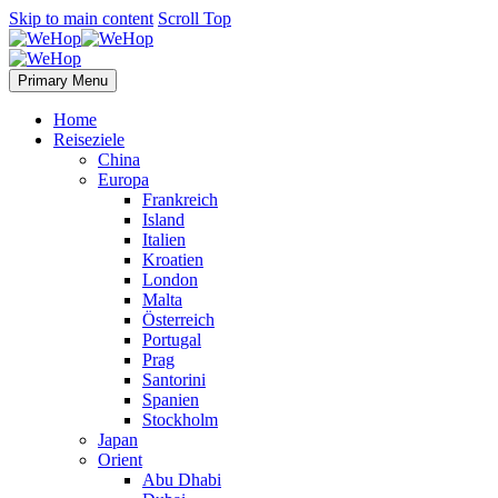
Skip to main content
Scroll Top
Primary Menu
Home
Reiseziele
China
Europa
Frankreich
Island
Italien
Kroatien
London
Malta
Österreich
Portugal
Prag
Santorini
Spanien
Stockholm
Japan
Orient
Abu Dhabi